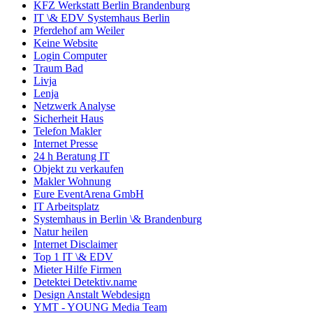
KFZ Werkstatt Berlin Brandenburg
IT \& EDV Systemhaus Berlin
Pferdehof am Weiler
Keine Website
Login Computer
Traum Bad
Livja
Lenja
Netzwerk Analyse
Sicherheit Haus
Telefon Makler
Internet Presse
24 h Beratung IT
Objekt zu verkaufen
Makler Wohnung
Eure EventArena GmbH
IT Arbeitsplatz
Systemhaus in Berlin \& Brandenburg
Natur heilen
Internet Disclaimer
Top 1 IT \& EDV
Mieter Hilfe Firmen
Detektei Detektiv.name
Design Anstalt Webdesign
YMT - YOUNG Media Team