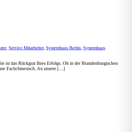
ter
,
Service Mitarbeiter
,
Systemhaus Berlin
,
Systemhaus
Sie ist das Rückgrat Ihres Erfolgs. Ob in der Brandenburgischen
ohne Fachchinesisch. An unsere […]