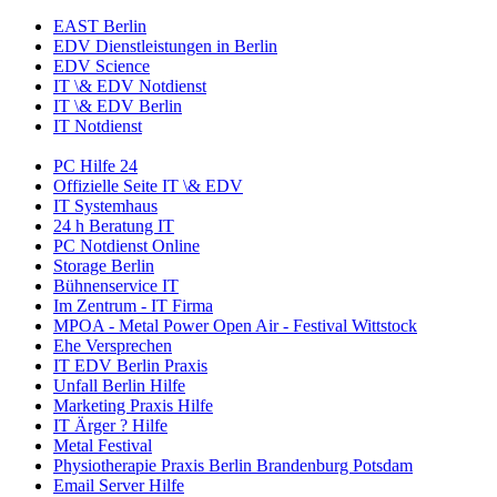
EAST Berlin
EDV Dienstleistungen in Berlin
EDV Science
IT \& EDV Notdienst
IT \& EDV Berlin
IT Notdienst
PC Hilfe 24
Offizielle Seite IT \& EDV
IT Systemhaus
24 h Beratung IT
PC Notdienst Online
Storage Berlin
Bühnenservice IT
Im Zentrum - IT Firma
MPOA - Metal Power Open Air - Festival Wittstock
Ehe Versprechen
IT EDV Berlin Praxis
Unfall Berlin Hilfe
Marketing Praxis Hilfe
IT Ärger ? Hilfe
Metal Festival
Physiotherapie Praxis Berlin Brandenburg Potsdam
Email Server Hilfe