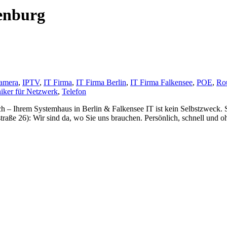
enburg
amera
,
IPTV
,
IT Firma
,
IT Firma Berlin
,
IT Firma Falkensee
,
POE
,
Rou
iker für Netzwerk
,
Telefon
ich – Ihrem Systemhaus in Berlin & Falkensee IT ist kein Selbstzweck. 
traße 26): Wir sind da, wo Sie uns brauchen. Persönlich, schnell und 