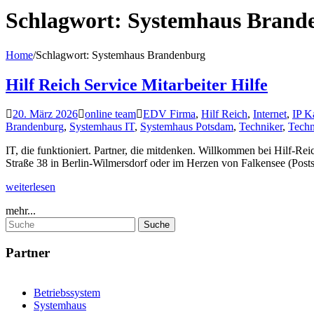
Schlagwort:
Systemhaus Brand
Home
/
Schlagwort:
Systemhaus Brandenburg
Hilf Reich Service Mitarbeiter Hilfe
20. März 2026
online team
EDV Firma
,
Hilf Reich
,
Internet
,
IP K
Brandenburg
,
Systemhaus IT
,
Systemhaus Potsdam
,
Techniker
,
Techn
IT, die funktioniert. Partner, die mitdenken. Willkommen bei Hilf-Re
Straße 38 in Berlin-Wilmersdorf oder im Herzen von Falkensee (Posts
weiterlesen
mehr...
Partner
Betriebssystem
Systemhaus